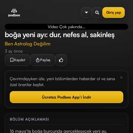
se menu
Giriş yap
Video Çok yakında...
boğa yeni ayı: dur, nefes al, sakinleş
Ben Astrolog Değilim
3 ay önce
Kaydet
Paylaş
Çevrimdışıyken izle, yeni bölümlerden haberdar ol ve sana
özel öneriler keşfet.
Ücretsiz Podbee App’i İndir
BÖLÜM AÇIKLAMASI
16 mayıs'ta boğa burcunda gerçekleşecek yeni ay,