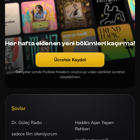
Her hafta eklenen yeni bölümleri kaçırma!
Ücretsiz Kaydol
Saniyeler içinde Podbee hesabını oluşturup video içerikleri ücretsiz
izleyebilirsin.
Şovlar
Dr. Güleç Radio
Haddini Aşan Yaşam
Rehberi
sadece film izlemiyorum
mecbur muyum?