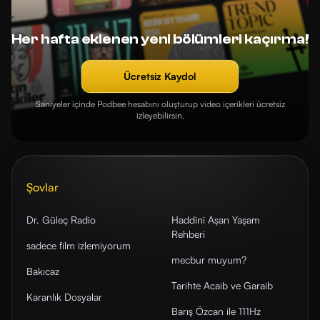
Her hafta eklenen yeni bölümleri kaçırma!
Ücretsiz Kaydol
Saniyeler içinde Podbee hesabını oluşturup video içerikleri ücretsiz
izleyebilirsin.
Şovlar
Dr. Güleç Radio
Haddini Aşan Yaşam
Rehberi
sadece film izlemiyorum
mecbur muyum?
Bakıcaz
Tarihte Acaib ve Garaib
Karanlık Dosyalar
Barış Özcan ile 111Hz