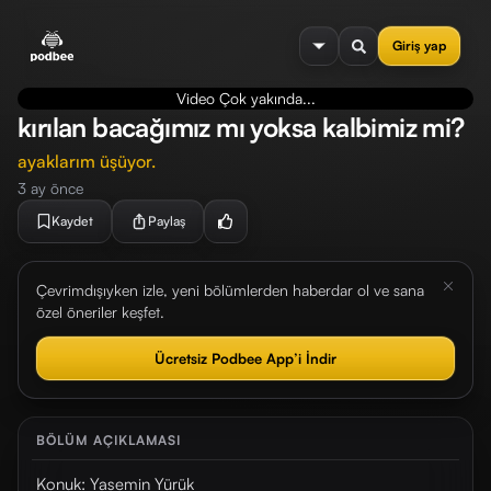
se menu
Giriş yap
Video Çok yakında...
kırılan bacağımız mı yoksa kalbimiz mi?
ayaklarım üşüyor.
3 ay önce
Kaydet
Paylaş
Çevrimdışıyken izle, yeni bölümlerden haberdar ol ve sana
özel öneriler keşfet.
Ücretsiz Podbee App’i İndir
BÖLÜM AÇIKLAMASI
Konuk: Yasemin Yürük