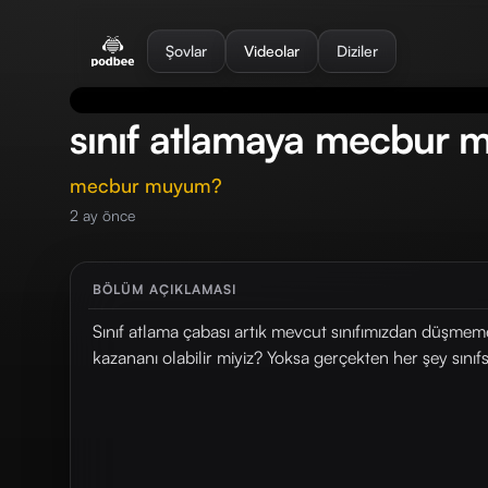
se menu
Şovlar
Videolar
Diziler
sınıf atlamaya mecbur
mecbur muyum?
2 ay önce
BÖLÜM AÇIKLAMASI
Sınıf atlama çabası artık mevcut sınıfımızdan düşmeme 
kazananı olabilir miyiz? Yoksa gerçekten her şey sınıfsa