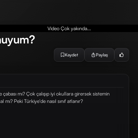
Video Çok yakında...
 muyum?
Kaydet
Paylaş
çabası mı? Çok çalışıp iyi okullara girersek sistemin
l mı? Peki Türkiye'de nasıl sınıf atlanır?