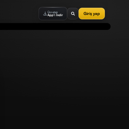
Ücretsiz
Giriş yap
App'i İndir