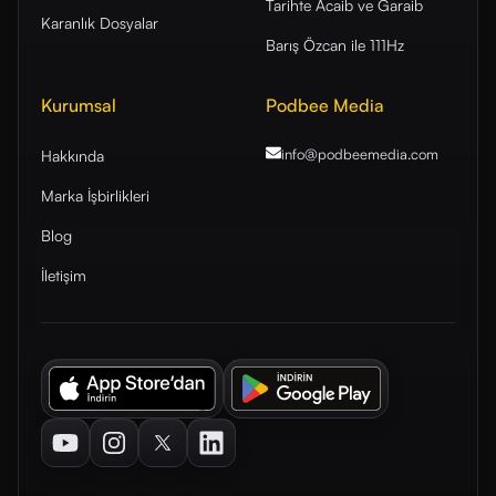
Tarihte Acaib ve Garaib
Karanlık Dosyalar
Barış Özcan ile 111Hz
Kurumsal
Podbee Media
info@podbeemedia
.com
Hakkında
Marka İşbirlikleri
Blog
İletişim
Youtube
Instagram
Twitter
LinkedIn