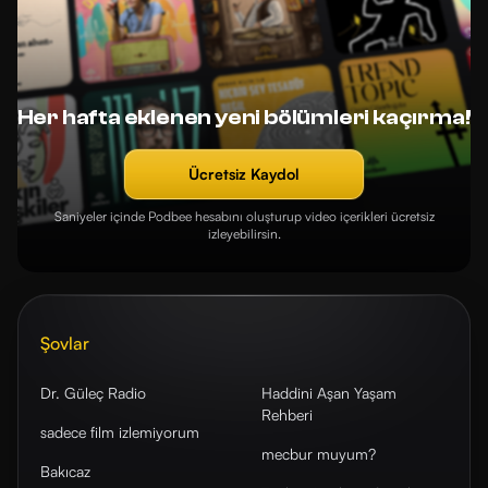
Her hafta eklenen yeni bölümleri kaçırma!
Ücretsiz Kaydol
Saniyeler içinde Podbee hesabını oluşturup video içerikleri ücretsiz
izleyebilirsin.
Şovlar
Dr. Güleç Radio
Haddini Aşan Yaşam
Rehberi
sadece film izlemiyorum
mecbur muyum?
Bakıcaz