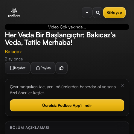
se menu
Giriş yap
Video Çok yakında...
Her Veda Bir Başlangıçtır: Bakıcaz'a
Veda, Tatile Merhaba!
Bakıcaz
2 ay önce
Kaydet
Paylaş
Çevrimdışıyken izle, yeni bölümlerden haberdar ol ve sana
özel öneriler keşfet.
Ücretsiz Podbee App’i İndir
BÖLÜM AÇIKLAMASI