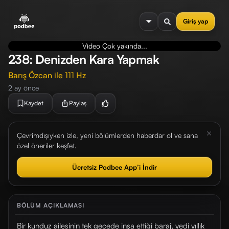
se menu
Giriş yap
Video Çok yakında...
238: Denizden Kara Yapmak
Barış Özcan ile 111 Hz
2 ay önce
Kaydet
Paylaş
Çevrimdışıyken izle, yeni bölümlerden haberdar ol ve sana
özel öneriler keşfet.
Ücretsiz Podbee App’i İndir
BÖLÜM AÇIKLAMASI
Bir kunduz ailesinin tek gecede inşa ettiği baraj, yedi yıllık