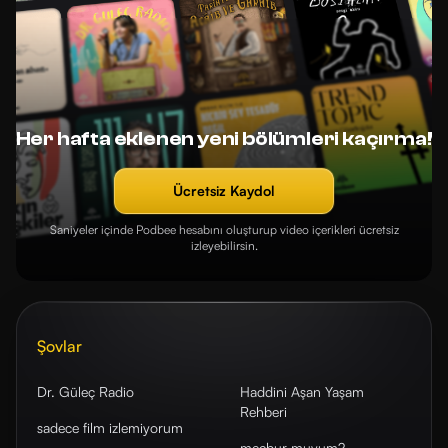
Her hafta eklenen yeni bölümleri kaçırma!
Ücretsiz Kaydol
Saniyeler içinde Podbee hesabını oluşturup video içerikleri ücretsiz
izleyebilirsin.
Şovlar
Dr. Güleç Radio
Haddini Aşan Yaşam
Rehberi
sadece film izlemiyorum
mecbur muyum?