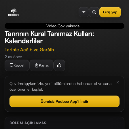
se menu
Giriş yap
Video Çok yakında...
Tanrının Kural Tanımaz Kulları:
Kalenderliler
Tarihte Acâib ve Garâib
2 ay önce
Kaydet
Paylaş
Çevrimdışıyken izle, yeni bölümlerden haberdar ol ve sana
özel öneriler keşfet.
Ücretsiz Podbee App’i İndir
BÖLÜM AÇIKLAMASI