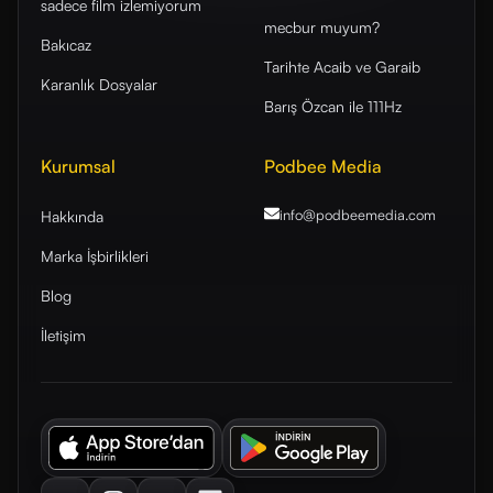
sadece film izlemiyorum
mecbur muyum?
Bakıcaz
Tarihte Acaib ve Garaib
Karanlık Dosyalar
Barış Özcan ile 111Hz
Kurumsal
Podbee Media
info@podbeemedia
.com
Hakkında
Marka İşbirlikleri
Blog
İletişim