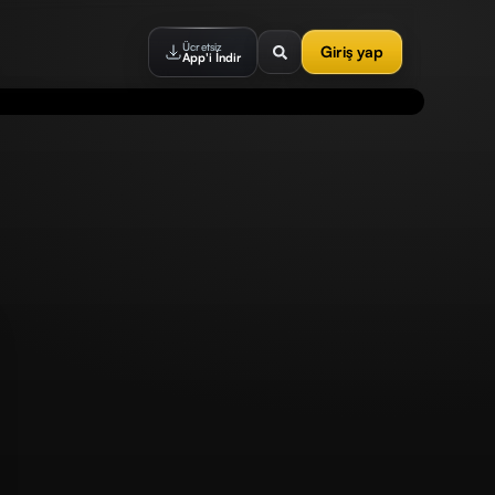
Ücretsiz
Giriş yap
App'i İndir