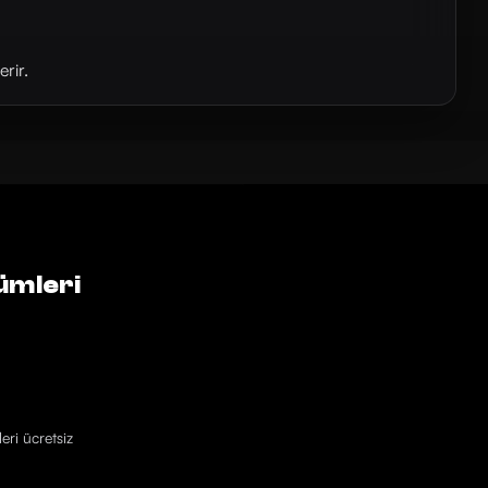
rir.
ümleri
eri ücretsiz