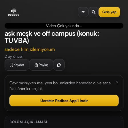
se menu
Giriş yap
Video Çok yakında...
aşk meşk ve off campus (konuk:
TUVBA)
sadece film izlemiyorum
2 ay önce
Kaydet
Paylaş
Çevrimdışıyken izle, yeni bölümlerden haberdar ol ve sana
özel öneriler keşfet.
Ücretsiz Podbee App’i İndir
BÖLÜM AÇIKLAMASI