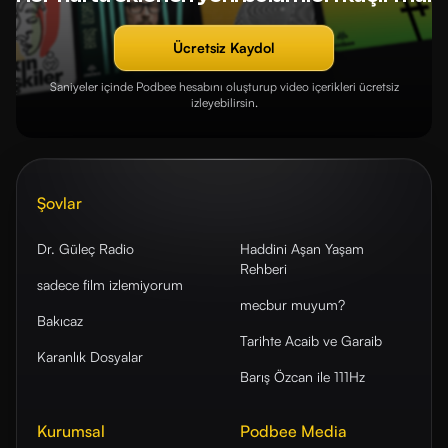
Ücretsiz Kaydol
Saniyeler içinde Podbee hesabını oluşturup video içerikleri ücretsiz
izleyebilirsin.
Şovlar
Dr. Güleç Radio
Haddini Aşan Yaşam
Rehberi
sadece film izlemiyorum
mecbur muyum?
Bakıcaz
Tarihte Acaib ve Garaib
Karanlık Dosyalar
Barış Özcan ile 111Hz
Kurumsal
Podbee Media