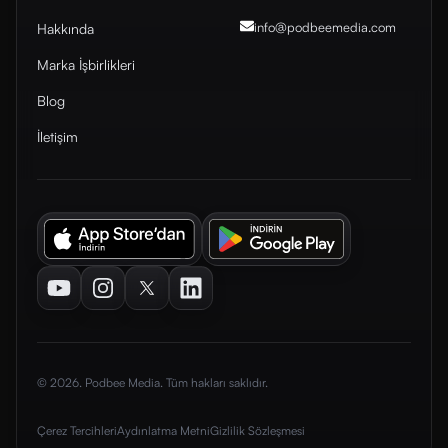
info@podbeemedia
.com
Hakkında
Marka İşbirlikleri
Blog
İletişim
Youtube
Instagram
Twitter
LinkedIn
© 2026. Podbee Media. Tüm hakları saklıdır.
Çerez Tercihleri
Aydınlatma Metni
Gizlilik Sözleşmesi