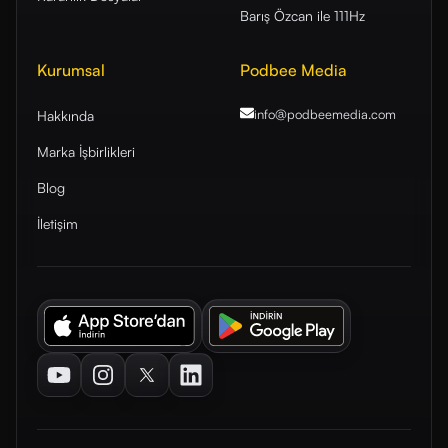
Barış Özcan ile 111Hz
Kurumsal
Podbee Media
info@podbeemedia
.com
Hakkında
Marka İşbirlikleri
Blog
İletişim
Youtube
Instagram
Twitter
LinkedIn