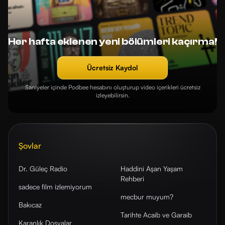
Her hafta eklenen yeni bölümleri kaçırma!
Ücretsiz Kaydol
Saniyeler içinde Podbee hesabını oluşturup video içerikleri ücretsiz
izleyebilirsin.
Şovlar
Dr. Güleç Radio
Haddini Aşan Yaşam
Rehberi
sadece film izlemiyorum
mecbur muyum?
Bakıcaz
Tarihte Acaib ve Garaib
Karanlık Dosyalar