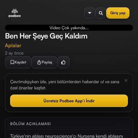
se menu
Giriş yap
Video Çok yakında...
Ben Her Şeye Geç Kaldım
Aplalar
2 ay önce
Kaydet
Paylaş
Çevrimdışıyken izle, yeni bölümlerden haberdar ol ve sana
özel öneriler keşfet.
Ücretsiz Podbee App’i İndir
BÖLÜM AÇIKLAMASI
Türkiye'nin ablası neuroscience'cı Nursena kendi ablasını