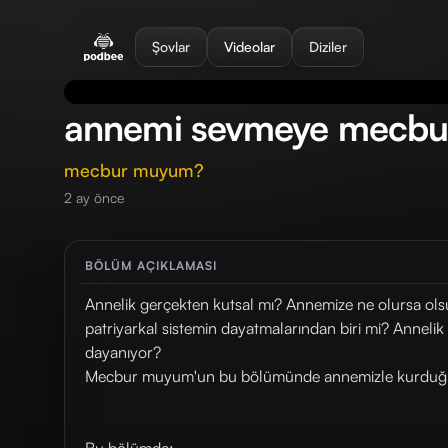
se menu
Şovlar
Videolar
Diziler
annemi sevmeye mecb
mecbur muyum?
2 ay önce
BÖLÜM AÇIKLAMASI
Annelik gerçekten kutsal mı? Annemize ne olursa ol
patriyarkal sistemin dayatmalarından biri mi? Anneli
dayanıyor?
Mecbur muyum'un bu bölümünde annemizle kurduğumuz y