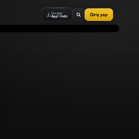
Ücretsiz
Giriş yap
App'i İndir