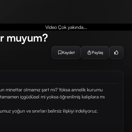
Video Çok yakında...
ur muyum?
Kaydet
Paylaş
sun minettar olmamız şart mı? Yoksa annelik kurumu
k tamamen içgüdüsel mi yoksa öğrenilmiş kalıplara mı
oğun ve sınırları belirsiz ilişkiyi irdeliyoruz.