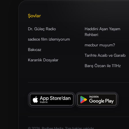
Şovlar
Dr. Güleç Radio
Haddini Aşan Yaşam
Rehberi
sadece film izlemiyorum
mecbur muyum?
Bakıcaz
Tarihte Acaib ve Garaib
Karanlık Dosyalar
Barış Özcan ile 111Hz
© 2026. Podbee Media. Tüm hakları saklıdır.