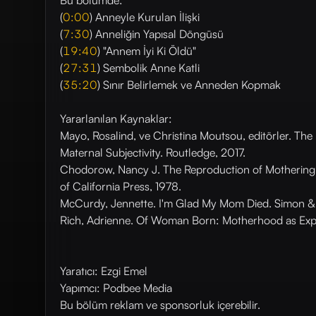
Bu bölümde:
(
0:00
) Anneyle Kurulan İlişki
(
7:30
) Anneliğin Yapısal Döngüsü
(
19:40
) "Annem İyi Ki Öldü"
(
27:31
) Sembolik Anne Katli
(
35:20
) Sınır Belirlemek ve Anneden Kopmak
Yararlanılan Kaynaklar:
Mayo, Rosalind, ve Christina Moutsou, editörler. Th
Maternal Subjectivity. Routledge, 2017.
Chodorow, Nancy J. The Reproduction of Mothering: 
of California Press, 1978.
McCurdy, Jennette. I'm Glad My Mom Died. Simon &
Rich, Adrienne. Of Woman Born: Motherhood as Expe
Yaratıcı: Ezgi Emel
Yapımcı: Podbee Media
Bu bölüm reklam ve sponsorluk içerebilir.