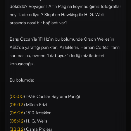
döküldü? Voyager 1 Altın Plağına koymadığımız fotoğraflar
neyi ifade ediyor? Stephen Hawking ile H. G. Wells
arasında nasıl bir bağlantı var?
Barış Özcan’la 111 Hz’in bu bölümünde Orson Welles’in
ABD’de yarattığı panikten, Azteklerin, Hernán Cortés'i tanrı
sanmasına, evrene “biz buyuz” dediğimiz ifadeleri
konuşacağız.
Bu bölümde:
(
00:00
) 1938 Cadılar Bayramı Paniği
(
05:13
) Münih Krizi
(
06:26
) 1519 Aztekler
(
08:42
) H. G. Wells
(
11:12
) Ozma Projesi