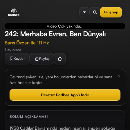
se menu
Giriş yap
Video Çok yakında...
242: Merhaba Evren, Ben Dünyalı
Barış Özcan ile 111 Hz
1 ay önce
Kaydet
Paylaş
Çevrimdışıyken izle, yeni bölümlerden haberdar ol ve sana
özel öneriler keşfet.
Ücretsiz Podbee App’i İndir
BÖLÜM AÇIKLAMASI
1938 Cadılar Bayramında neden insanlar aniden sokağa