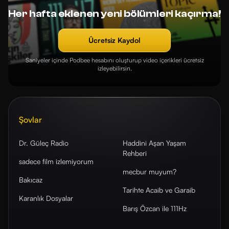
Her hafta eklenen yeni bölümleri kaçırma!
Ücretsiz Kaydol
Saniyeler içinde Podbee hesabını oluşturup video içerikleri ücretsiz
izleyebilirsin.
Şovlar
Dr. Güleç Radio
Haddini Aşan Yaşam
Rehberi
sadece film izlemiyorum
mecbur muyum?
Bakıcaz
Tarihte Acaib ve Garaib
Karanlık Dosyalar
Barış Özcan ile 111Hz