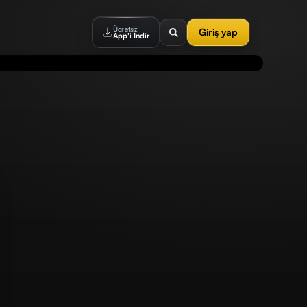
Ücretsiz
Giriş yap
App'i İndir