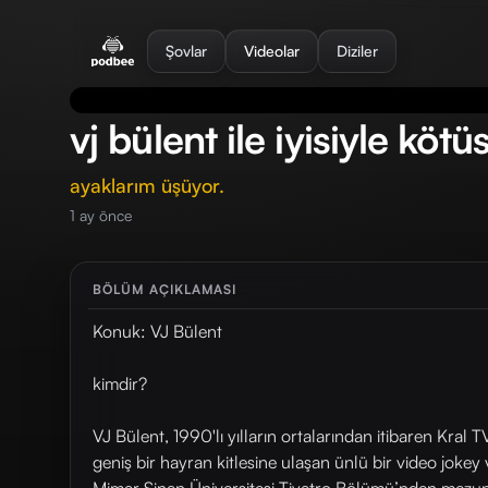
se menu
Şovlar
Videolar
Diziler
vj bülent ile iyisiyle kötü
ayaklarım üşüyor.
1 ay önce
BÖLÜM AÇIKLAMASI
Konuk: VJ Bülent
kimdir?
VJ Bülent, 1990'lı yılların ortalarından itibaren Kral
geniş bir hayran kitlesine ulaşan ünlü bir video joke