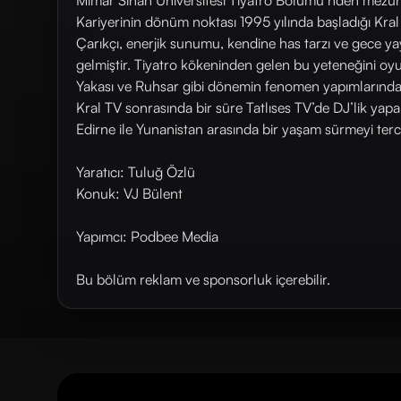
Mimar Sinan Üniversitesi Tiyatro Bölümü’nden mezun
Kariyerinin dönüm noktası 1995 yılında başladığı Kra
Çarıkçı, enerjik sunumu, kendine has tarzı ve gece ya
gelmiştir. Tiyatro kökeninden gelen bu yeteneğini oyu
Yakası ve Ruhsar gibi dönemin fenomen yapımlarında çe
Kral TV sonrasında bir süre Tatlıses TV’de DJ’lik yapa
Edirne ile Yunanistan arasında bir yaşam sürmeyi terci
Yaratıcı: Tuluğ Özlü
Konuk: VJ Bülent
Yapımcı: Podbee Media
Bu bölüm reklam ve sponsorluk içerebilir.