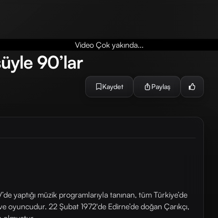
Video Çok yakında...
süyle 90’lar
Kaydet
Paylaş
 TV’de yaptığı müzik programlarıyla tanınan, tüm Türkiye’de
y ve oyuncudur. 22 Şubat 1972'de Edirne’de doğan Çarıkçı,