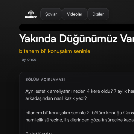
se menu
Şovlar
Videolar
Diziler
Yakında Düğünümüz Va
bitanem bi' konuşalım seninle
1 ay önce
BÖLÜM AÇIKLAMASI
Aynı estetik ameliyatını neden 4 kere oldu? 7 aylık h
arkadaşından nasıl kazık yedi?
bitanem bi’ konuşalım seninle 2. bölüm konuğu Cansu
hamilelik sürecine, ilişkilerinden gözaltı sürecine kad