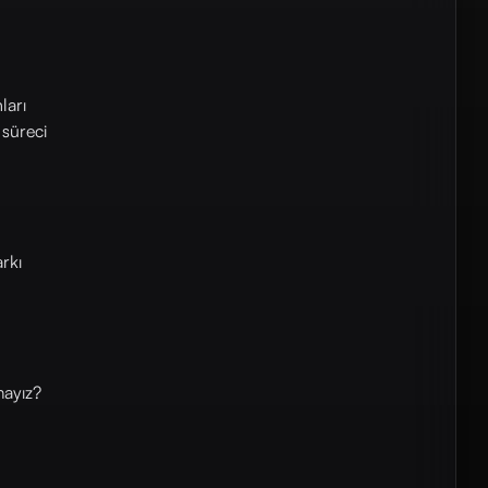
ları
 süreci
rkı
mayız?