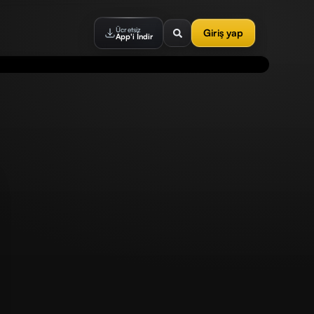
Ücretsiz
Giriş yap
App'i İndir