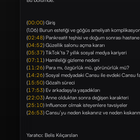
Bu bölümde:
(
00:00
) Giriş
(1.06) Burun estetiği ve göğüs ameliyatı komplikasyon
(
02:48
) Pankreatit teşhisi ve doğum sonrası hastane
(
04:52
) Güzellik salonu açma kararı
(
05:37
) TikTok’ta 7 yıllık sosyal medya kariyeri
(
07:11
) Hamileliği gizleme nedeni
(
11:26
) Para mı, özgürlük mü, görünürlük mü?
(
14:26
) Sosyal medyadaki Cansu ile evdeki Cansu fa
(
15:50
) Gözaltı süreci
(
17:53
) Ev arkadaşıyla yaşadıkları
(
22:03
) Anne olduktan sonra değişen karakteri
(
25:10
) Influencer olmak isteyenlere tavsiyeler
(
26:53
) Cansu’yu neden kıskanırız ve neden kıskan
Yaratıcı: Belis Kılıçarslan