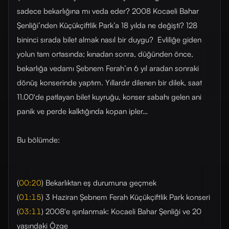
sadece bekarlığına mı veda eder? 2008 Kocaeli Bahar
Şenliği’nden Küçükçiftlik Park’a 18 yılda ne değişti? 128
bininci sırada bilet almak nasıl bir duygu? Evliliğe giden
yolun tam ortasında; kınadan sonra, düğünden önce,
bekarlığa vedamı Şebnem Ferah’ın 6 yıl aradan sonraki
dönüş konserinde yaptım. Yıllardır dilenen bir dilek, saat
11.00'de patlayan bilet kuyruğu, konser sabahı gelen ani
panik ve perde kalktığında kopan ipler…
Bu bölümde:
(
00:20
) Bekarlıktan eş durumuna geçmek
(
01:15
) 3 Haziran Şebnem Ferah Küçükçiftlik Park konseri
(
03:11
) 2008'e ışınlanmak: Kocaeli Bahar Şenliği ve 20
yaşındaki Özge