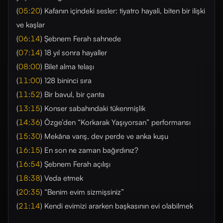
(
05:20
) Kafanın içindeki sesler: tiyatro hayali, biten bir ilişki
ve kaşlar
(
06:14
) Şebnem Ferah sahnede
(
07:14
) 18 yıl sonra hayaller
(
08:00
) Bilet alma telaşı
(
11:00
) 128 bininci sıra
(
11:52
) Bir bavul, bir çanta
(
13:15
) Konser sabahındaki tükenmişlik
(
14:36
) Özge’den “Korkarak Yaşıyorsan” performansı
(
15:30
) Mekâna varış, dev perde ve anka kuşu
(
16:15
) En son ne zaman bağırdınız?
(
16:54
) Şebnem Ferah açılışı
(
18:38
) Veda etmek
(
20:35
) “Benim evim sizmişsiniz”
(
21:14
) Kendi evimizi ararken başkasının evi olabilmek