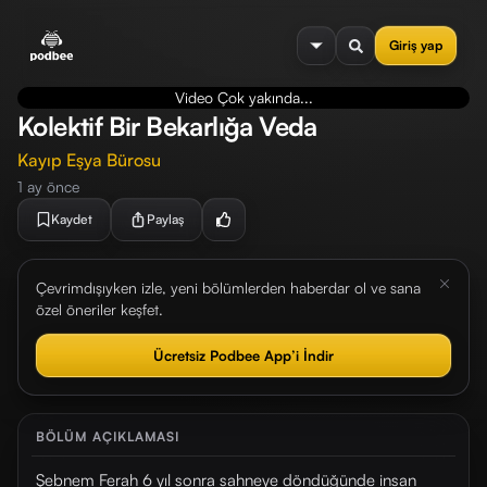
se menu
Giriş yap
Video Çok yakında...
Kolektif Bir Bekarlığa Veda
Kayıp Eşya Bürosu
1 ay önce
Kaydet
Paylaş
Çevrimdışıyken izle, yeni bölümlerden haberdar ol ve sana
özel öneriler keşfet.
Ücretsiz Podbee App’i İndir
BÖLÜM AÇIKLAMASI
Şebnem Ferah 6 yıl sonra sahneye döndüğünde insan