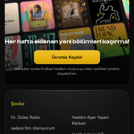
Her hafta eklenen yeni bölümleri kaçırma!
Ücretsiz Kaydol
Saniyeler içinde Podbee hesabını oluşturup video içerikleri ücretsiz
izleyebilirsin.
Şovlar
Dr. Güleç Radio
Haddini Aşan Yaşam
Rehberi
sadece film izlemiyorum
mecbur muyum?