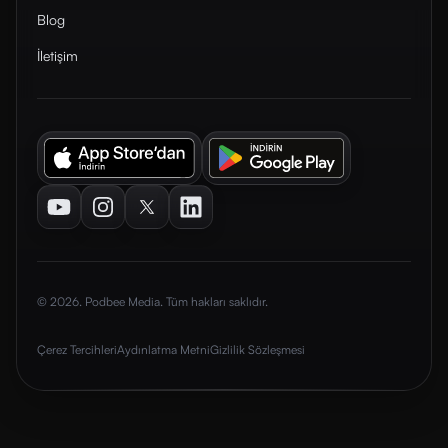
Blog
İletişim
Youtube
Instagram
Twitter
LinkedIn
© 2026. Podbee Media. Tüm hakları saklıdır.
Çerez Tercihleri
Aydınlatma Metni
Gizlilik Sözleşmesi