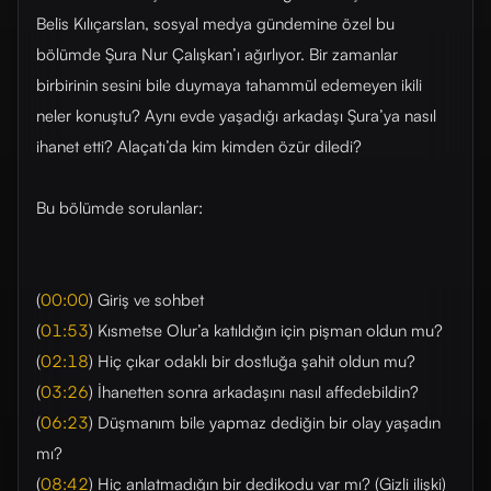
Belis Kılıçarslan, sosyal medya gündemine özel bu
bölümde Şura Nur Çalışkan’ı ağırlıyor. Bir zamanlar
birbirinin sesini bile duymaya tahammül edemeyen ikili
neler konuştu? Aynı evde yaşadığı arkadaşı Şura’ya nasıl
ihanet etti? Alaçatı’da kim kimden özür diledi?
Bu bölümde sorulanlar:
(
00:00
) Giriş ve sohbet
(
01:53
) Kısmetse Olur’a katıldığın için pişman oldun mu?
(
02:18
) Hiç çıkar odaklı bir dostluğa şahit oldun mu?
(
03:26
) İhanetten sonra arkadaşını nasıl affedebildin?
(
06:23
) Düşmanım bile yapmaz dediğin bir olay yaşadın
mı?
(
08:42
) Hiç anlatmadığın bir dedikodu var mı? (Gizli ilişki)