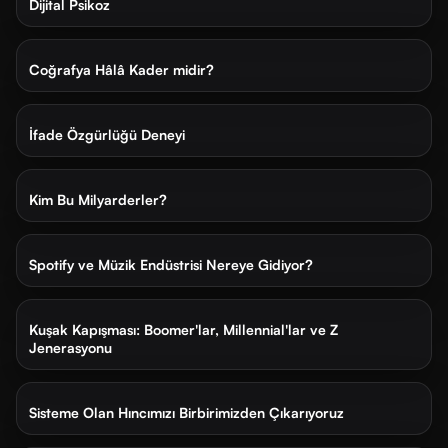
SIRALAMA
Dijital Psikoz
En
En
10 ay önce
19 dk
yeni
eski
Coğrafya Hâlâ Kader midir?
11 ay önce
24 dk
İfade Özgürlüğü Deneyi
11 ay önce
22 dk
Kim Bu Milyarderler?
11 ay önce
12 dk
Spotify ve Müzik Endüstrisi Nereye Gidiyor?
11 ay önce
15 dk
Kuşak Kapışması: Boomer'lar, Millennial'lar ve Z
Jenerasyonu
11 ay önce
12 dk
Sisteme Olan Hıncımızı Birbirimizden Çıkarıyoruz
12 ay önce
16 dk