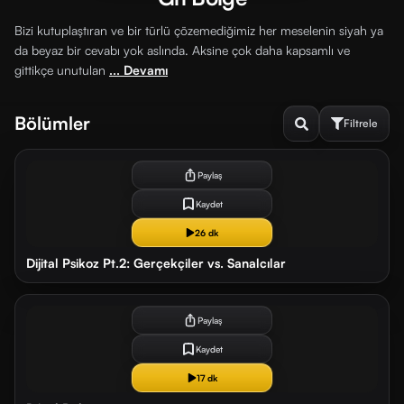
Bizi kutuplaştıran ve bir türlü çözemediğimiz her meselenin siyah ya
da beyaz bir cevabı yok aslında. Aksine çok daha kapsamlı ve
gittikçe unutulan
... Devamı
Bölümler
Filtrele
10
ay
önce
Paylaş
Kaydet
Sırala
ve
26 dk
Filtrele
Dijital Psikoz Pt.2: Gerçekçiler vs. Sanalcılar
10
ay
FILTRELE
önce
Paylaş
İzlenmemiş
İzlenmiş
Kaydet
17 dk