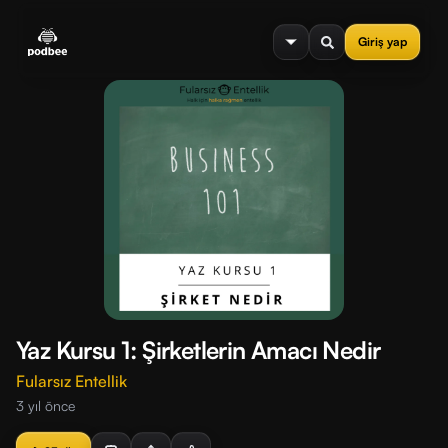
se menu
Giriş yap
Yaz Kursu 1: Şirketlerin Amacı Nedir
Fularsız Entellik
3 yıl önce