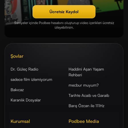
Ücretsiz Kaydol
Saniyeler içinde Podbee hesabını oluşturup video içerikleri ücretsiz
izleyebilirsin.
Şovlar
Dr. Güleç Radio
Haddini Aşan Yaşam
Rehberi
sadece film izlemiyorum
mecbur muyum?
Bakıcaz
Tarihte Acaib ve Garaib
Karanlık Dosyalar
Barış Özcan ile 111Hz
Kurumsal
Podbee Media