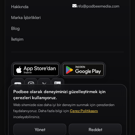
info@podbeemedia
.com
Hakkında
Marka İşbirlikleri
Blog
İletişim
Youtube
Instagram
Twitter
LinkedIn
Podbee olarak deneyiminizi güzelleştirmek için
çerezleri kullanıyoruz.
Web sitemizde size daha iyi bir deneyim sunmak için çerezlerden
faydalanıyoruz. Daha fazla bilgi için
Çerez Politikasını
© 2026. Podbee Media. Tüm hakları saklıdır.
inceleyebilirsiniz.
Çerez Tercihleri
Aydınlatma Metni
Gizlilik Sözleşmesi
Yönet
Reddet