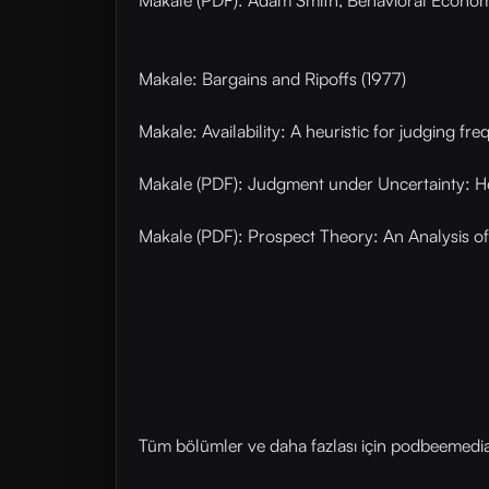
Makale (PDF): Adam Smith, Behavioral Econom
Makale: Bargains and Ripoffs (1977)
Makale: Availability: A heuristic for judging fr
Makale (PDF): Judgment under Uncertainty: Heu
Makale (PDF): Prospect Theory: An Analysis of
Tüm bölümler ve daha fazlası için ⁠⁠podbeemedia.