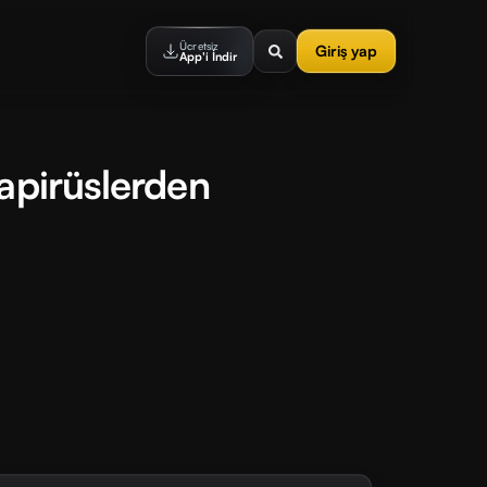
Ücretsiz
Giriş yap
App'i İndir
apirüslerden