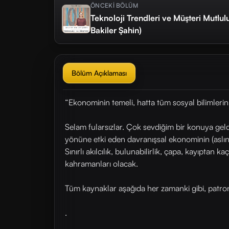
ÖNCEKİ BÖLÜM
Teknoloji Trendleri ve Müşteri Mutlu
Bakiler Şahin)
Bölüm Açıklaması
“Ekonominin temeli, hatta tüm sosyal bilimlerin 
Selam fularsızlar. Çok sevdiğim bir konuya geld
yönüne etki eden davranışsal ekonominin (aslın
Sınırlı akılcılık, bulunabilirlik, çapa, kayıptan
kahramanları olacak.
Tüm kaynaklar aşağıda her zamanki gibi, patronl
.