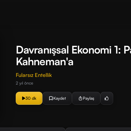
Davranışsal Ekonomi 1: P
Kahneman'a
Fularsız Entellik
2 yıl önce
30 dk
Kaydet
Paylaş