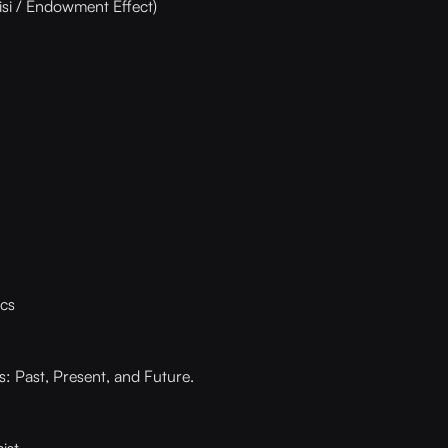
kisi / Endowment Effect)
ics
: Past, Present, and Future.