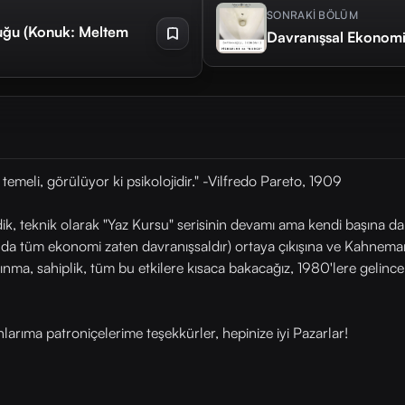
SONRAKİ BÖLÜM
luğu (Konuk: Meltem
Davranışsal Ekonomi
temeli, görülüyor ki psikolojidir." -Vilfredo Pareto, 1909
ik, teknik olarak "Yaz Kursu" serisinin devamı ama kendi başına da 
da tüm ekonomi zaten davranışsaldır) ortaya çıkışına ve Kahneman
 kaçınma, sahiplik, tüm bu etkilere kısaca bakacağız, 1980'lere gelin
arıma patroniçelerime teşekkürler, hepinize iyi Pazarlar!