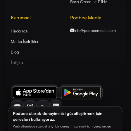
Barış Özcan ile 111Hz
Kurumsal
Podbee Media
info@podbeemedia
.com
Hakkında
Marka İşbirlikleri
Blog
İletişim
Youtube
Instagram
Twitter
LinkedIn
Podbee olarak deneyiminizi güzelleştirmek için
çerezleri kullanıyoruz.
Web sitemizde size daha iyi bir deneyim sunmak için çerezlerden