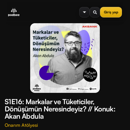
se menu
Giriş yap
S1E16: Markalar ve Tüketiciler,
Dönüşümün Neresindeyiz? // Konuk:
Akan Abdula
Onarım Atölyesi