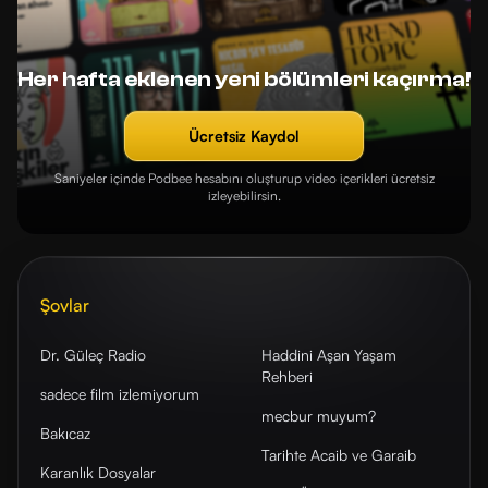
Her hafta eklenen yeni bölümleri kaçırma!
Ücretsiz Kaydol
Saniyeler içinde Podbee hesabını oluşturup video içerikleri ücretsiz
izleyebilirsin.
Şovlar
Dr. Güleç Radio
Haddini Aşan Yaşam
Rehberi
sadece film izlemiyorum
mecbur muyum?
Bakıcaz
Tarihte Acaib ve Garaib
Karanlık Dosyalar