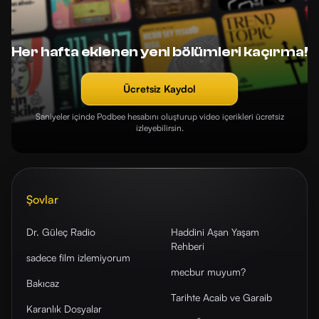
Her hafta eklenen yeni bölümleri kaçırma!
Ücretsiz Kaydol
Saniyeler içinde Podbee hesabını oluşturup video içerikleri ücretsiz
izleyebilirsin.
Şovlar
Dr. Güleç Radio
Haddini Aşan Yaşam
Rehberi
sadece film izlemiyorum
mecbur muyum?
Bakıcaz
Tarihte Acaib ve Garaib
Karanlık Dosyalar