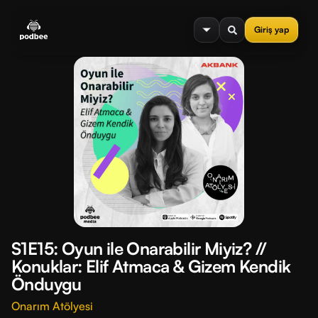
se menu
Giriş yap
S1E15: Oyun ile Onarabilir Miyiz? //
Konuklar: Elif Atmaca & Gizem Kendik
Önduygu
Onarım Atölyesi