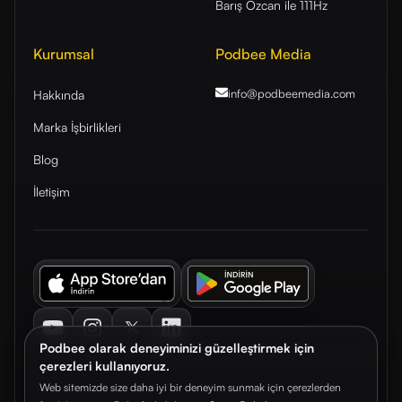
Barış Özcan ile 111Hz
Kurumsal
Podbee Media
info@podbeemedia
.com
Hakkında
Marka İşbirlikleri
Blog
İletişim
Youtube
Instagram
Twitter
LinkedIn
Podbee olarak deneyiminizi güzelleştirmek için
çerezleri kullanıyoruz.
Web sitemizde size daha iyi bir deneyim sunmak için çerezlerden