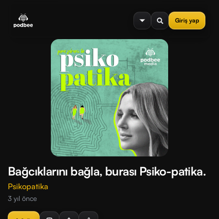
se menu
Giriş yap
Bağcıklarını bağla, burası Psiko-patika.
Psikopatika
3 yıl önce