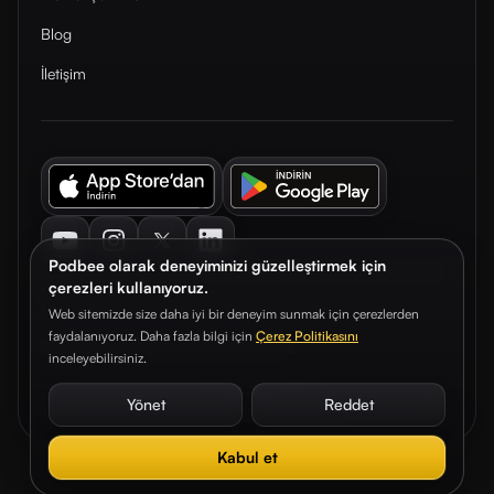
Blog
İletişim
Youtube
Instagram
Twitter
LinkedIn
Podbee olarak deneyiminizi güzelleştirmek için
çerezleri kullanıyoruz.
Web sitemizde size daha iyi bir deneyim sunmak için çerezlerden
faydalanıyoruz. Daha fazla bilgi için
Çerez Politikasını
© 2026. Podbee Media. Tüm hakları saklıdır.
inceleyebilirsiniz.
Çerez Tercihleri
Aydınlatma Metni
Gizlilik Sözleşmesi
Yönet
Reddet
Kabul et