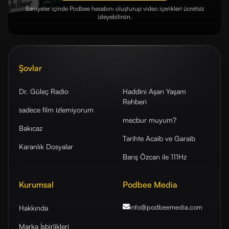
Saniyeler içinde Podbee hesabını oluşturup video içerikleri ücretsiz
izleyebilirsin.
Şovlar
Dr. Güleç Radio
Haddini Aşan Yaşam
Rehberi
sadece film izlemiyorum
mecbur muyum?
Bakıcaz
Tarihte Acaib ve Garaib
Karanlık Dosyalar
Barış Özcan ile 111Hz
Kurumsal
Podbee Media
info@podbeemedia
.com
Hakkında
Marka İşbirlikleri