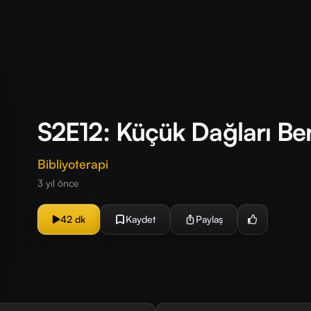
S2E12: Küçük Dağları Be
Bibliyoterapi
3 yıl önce
42 dk
Kaydet
Paylaş