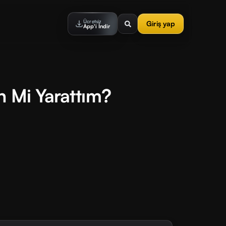
Ücretsiz
Giriş yap
App'i İndir
n Mi Yarattım?