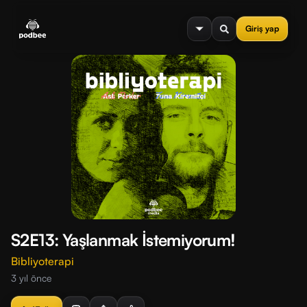
se menu
Giriş yap
S2E13: Yaşlanmak İstemiyorum!
Bibliyoterapi
3 yıl önce