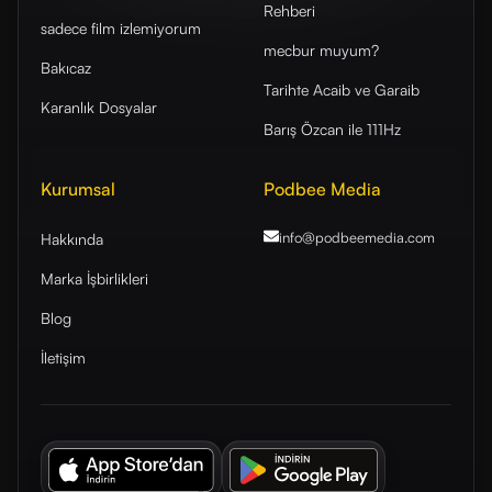
Rehberi
sadece film izlemiyorum
mecbur muyum?
Bakıcaz
Tarihte Acaib ve Garaib
Karanlık Dosyalar
Barış Özcan ile 111Hz
Kurumsal
Podbee Media
info@podbeemedia
.com
Hakkında
Marka İşbirlikleri
Blog
İletişim