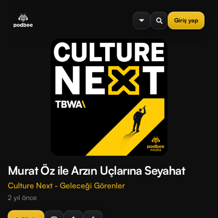
se menu
Giriş yap
Murat Öz ile Arzın Uçlarına Seyahat
Culture Next - Geleceği Görenler
2 yıl önce