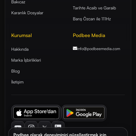
Bakıcaz
Tarihte Acaib ve Garaib
Karanlık Dosyalar
Barış Özcan ile 111Hz
Kurumsal
Podbee Media
info@podbeemedia
.com
Hakkında
Marka İşbirlikleri
Blog
İletişim
Youtube
Instagram
Twitter
LinkedIn
Podbee olarak deneyiminizi güzelleştirmek için