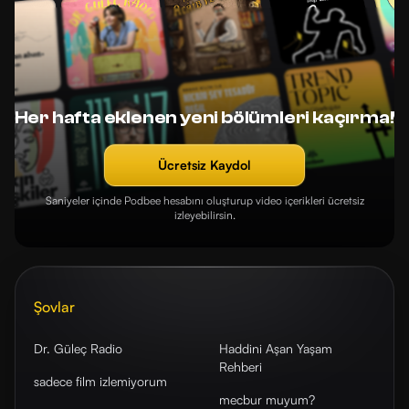
Her hafta eklenen yeni bölümleri kaçırma!
Ücretsiz Kaydol
Saniyeler içinde Podbee hesabını oluşturup video içerikleri ücretsiz
izleyebilirsin.
Şovlar
Dr. Güleç Radio
Haddini Aşan Yaşam
Rehberi
sadece film izlemiyorum
mecbur muyum?