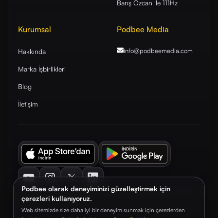
Barış Özcan ile 111Hz
Kurumsal
Podbee Media
info@podbeemedia
.com
Hakkında
Marka İşbirlikleri
Blog
İletişim
Youtube
Instagram
Twitter
LinkedIn
Podbee olarak deneyiminizi güzelleştirmek için
çerezleri kullanıyoruz.
Web sitemizde size daha iyi bir deneyim sunmak için çerezlerden