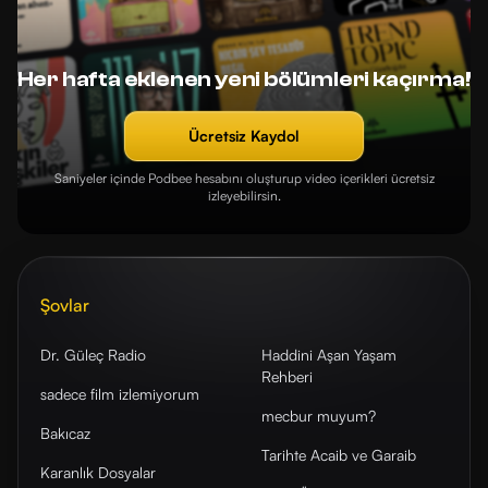
Her hafta eklenen yeni bölümleri kaçırma!
Ücretsiz Kaydol
Saniyeler içinde Podbee hesabını oluşturup video içerikleri ücretsiz
izleyebilirsin.
Şovlar
Dr. Güleç Radio
Haddini Aşan Yaşam
Rehberi
sadece film izlemiyorum
mecbur muyum?
Bakıcaz
Tarihte Acaib ve Garaib
Karanlık Dosyalar