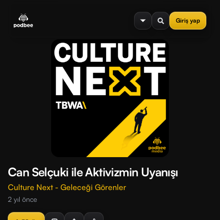
se menu
Giriş yap
Can Selçuki ile Aktivizmin Uyanışı
Culture Next - Geleceği Görenler
2 yıl önce