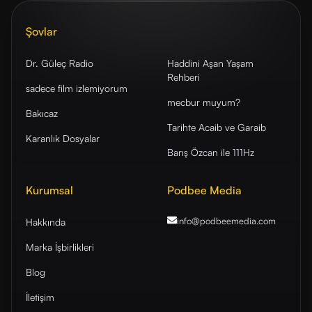
Şovlar
Dr. Güleç Radio
Haddini Aşan Yaşam
Rehberi
sadece film izlemiyorum
mecbur muyum?
Bakıcaz
Tarihte Acaib ve Garaib
Karanlık Dosyalar
Barış Özcan ile 111Hz
Kurumsal
Podbee Media
info@podbeemedia
.com
Hakkında
Marka İşbirlikleri
Blog
İletişim