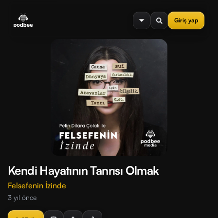
se menu
Giriş yap
Kendi Hayatının Tanrısı Olmak
Felsefenin İzinde
3 yıl önce