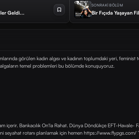
SONRAKİ BÖLÜM
er Geldi...
Bir Fıçıda Yaşayan Fi
arında görülen kadın algısı ve kadının toplumdaki yeri, feminist 
u dalgaların temel problemleri bu bölümde konuşuyoruz.
lam içerir. Bankacılık On'la Rahat. Dünya Döndükçe EFT-Havale- Fa
eni seyahat rotanı planlamak için hemen https://www.flypgs.com/ ’