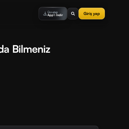
Ücretsiz
Giriş yap
App'i İndir
da Bilmeniz