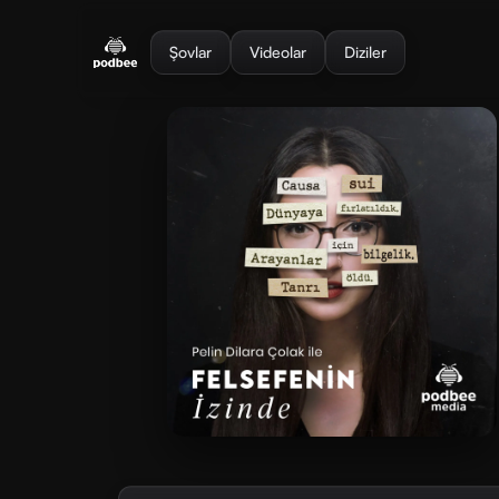
se menu
Şovlar
Videolar
Diziler