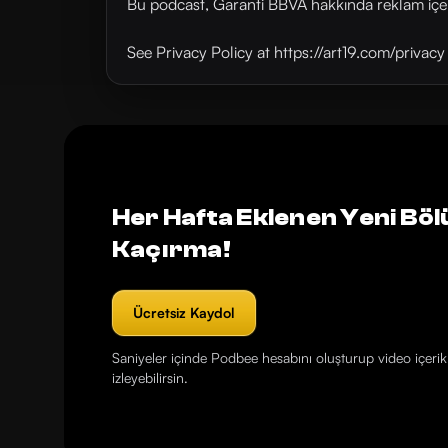
Bu podcast, Garanti BBVA hakkında reklam içer
See Privacy Policy at https://art19.com/privac
Her Hafta Eklenen Yeni Böl
Kaçırma!
Ücretsiz Kaydol
Saniyeler içinde Podbee hesabını oluşturup video içerikl
izleyebilirsin.