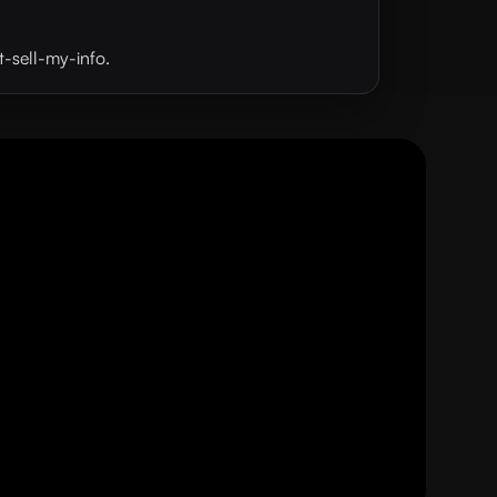
t-sell-my-info.