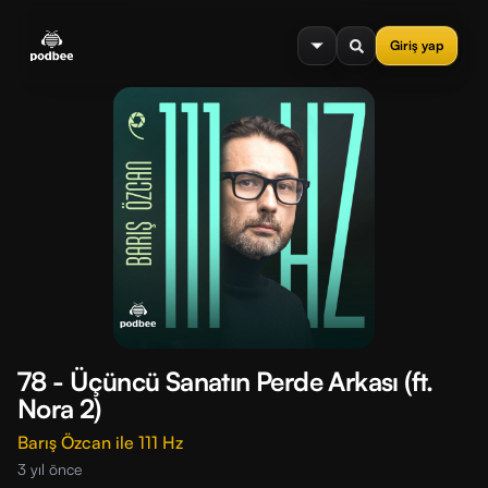
se menu
Giriş yap
78 - Üçüncü Sanatın Perde Arkası (ft.
Nora 2)
Barış Özcan ile 111 Hz
3 yıl önce