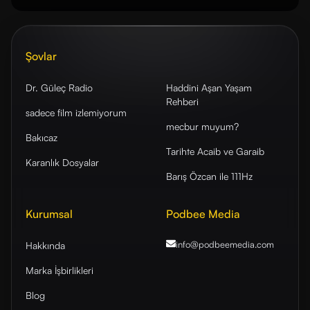
Şovlar
Dr. Güleç Radio
Haddini Aşan Yaşam
Rehberi
sadece film izlemiyorum
mecbur muyum?
Bakıcaz
Tarihte Acaib ve Garaib
Karanlık Dosyalar
Barış Özcan ile 111Hz
Kurumsal
Podbee Media
info@podbeemedia
.com
Hakkında
Marka İşbirlikleri
Blog