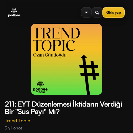
se menu
Giriş yap
211: EYT Düzenlemesi İktidarın Verdiği
Bir "Sus Payı" Mı?
Trend Topic
3 yıl önce