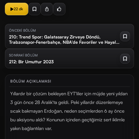
22 dk
ÖNCEKİ BÖLÜM
210: Trend Spor: Galatasaray Zirveye Döndü,
Trabzonspor-Fenerbahçe, NBA'de Favoriler ve Hayal
Kırıklığı Yaratan Takımlar
SONRAKİ BÖLÜM
212: Bir Umuttur 2023
BÖLÜM AÇIKLAMASI
Yıllardır bir çözüm bekleyen EYT'liler için müjde yeni yıldan
3 gün önce 28 Aralık'ta geldi. Peki yıllardır düzenlemeye
sıcak bakmayan Erdoğan, neden seçimlerden 6 ay önce
bu aksiyonu aldı? Konunun içinden geçtiğimiz sert iklimle
yakın bağlantıları var.