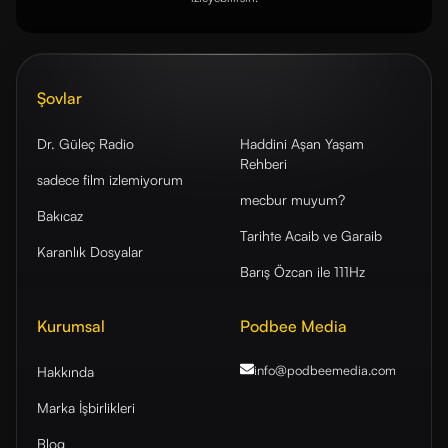
Şovlar
Dr. Güleç Radio
Haddini Aşan Yaşam
Rehberi
sadece film izlemiyorum
mecbur muyum?
Bakıcaz
Tarihte Acaib ve Garaib
Karanlık Dosyalar
Barış Özcan ile 111Hz
Kurumsal
Podbee Media
info@podbeemedia
.com
Hakkında
Marka İşbirlikleri
Blog