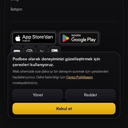
İletişim
Youtube
Instagram
Twitter
LinkedIn
Podbee olarak deneyiminizi güzelleştirmek için
çerezleri kullanıyoruz.
Web sitemizde size daha iyi bir deneyim sunmak için çerezlerden
faydalanıyoruz. Daha fazla bilgi için
Çerez Politikasını
© 2026. Podbee Media. Tüm hakları saklıdır.
inceleyebilirsiniz.
Çerez Tercihleri
Aydınlatma Metni
Gizlilik Sözleşmesi
Yönet
Reddet
Kabul et