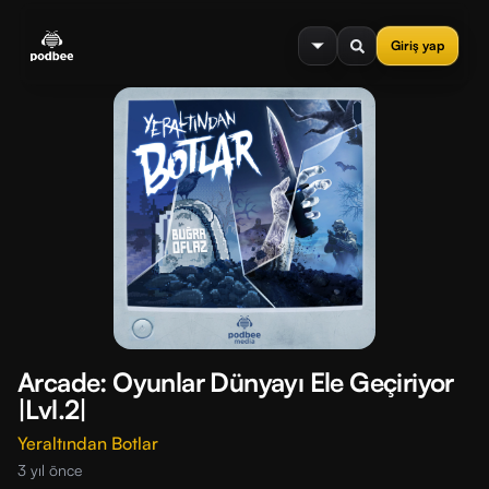
se menu
Giriş yap
Arcade: Oyunlar Dünyayı Ele Geçiriyor
|Lvl.2|
Yeraltından Botlar
3 yıl önce