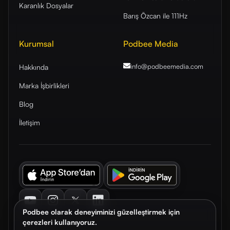
Karanlık Dosyalar
Barış Özcan ile 111Hz
Kurumsal
Podbee Media
info@podbeemedia
.com
Hakkında
Marka İşbirlikleri
Blog
İletişim
Youtube
Instagram
Twitter
LinkedIn
Podbee olarak deneyiminizi güzelleştirmek için
çerezleri kullanıyoruz.