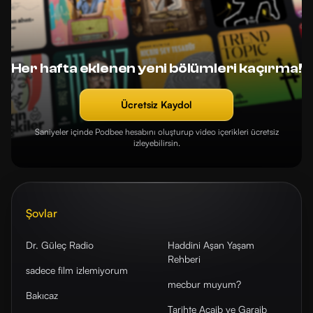
Her hafta eklenen yeni bölümleri kaçırma!
Ücretsiz Kaydol
Saniyeler içinde Podbee hesabını oluşturup video içerikleri ücretsiz
izleyebilirsin.
Şovlar
Dr. Güleç Radio
Haddini Aşan Yaşam
Rehberi
sadece film izlemiyorum
mecbur muyum?
Bakıcaz
Tarihte Acaib ve Garaib