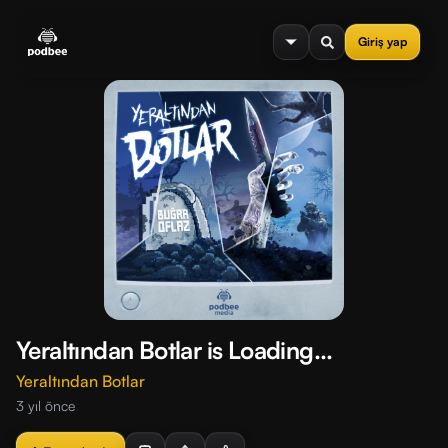
se menu
Giriş yap
Yeraltından Botlar is Loading...
Yeraltından Botlar
3 yıl önce