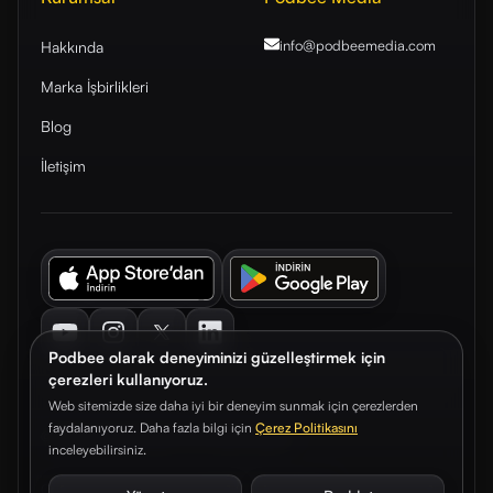
info@podbeemedia
.com
Hakkında
Marka İşbirlikleri
Blog
İletişim
Youtube
Instagram
Twitter
LinkedIn
Podbee olarak deneyiminizi güzelleştirmek için
çerezleri kullanıyoruz.
Web sitemizde size daha iyi bir deneyim sunmak için çerezlerden
faydalanıyoruz. Daha fazla bilgi için
Çerez Politikasını
© 2026. Podbee Media. Tüm hakları saklıdır.
inceleyebilirsiniz.
Çerez Tercihleri
Aydınlatma Metni
Gizlilik Sözleşmesi