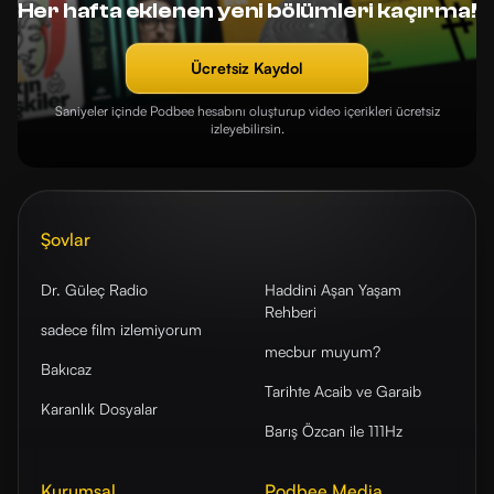
Her hafta eklenen yeni bölümleri kaçırma!
Ücretsiz Kaydol
Saniyeler içinde Podbee hesabını oluşturup video içerikleri ücretsiz
izleyebilirsin.
Şovlar
Dr. Güleç Radio
Haddini Aşan Yaşam
Rehberi
sadece film izlemiyorum
mecbur muyum?
Bakıcaz
Tarihte Acaib ve Garaib
Karanlık Dosyalar
Barış Özcan ile 111Hz
Kurumsal
Podbee Media