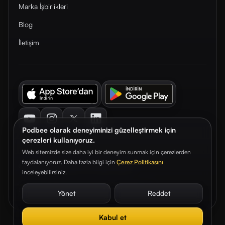
Marka İşbirlikleri
Blog
İletişim
Youtube
Instagram
Twitter
LinkedIn
Podbee olarak deneyiminizi güzelleştirmek için
çerezleri kullanıyoruz.
Web sitemizde size daha iyi bir deneyim sunmak için çerezlerden
faydalanıyoruz. Daha fazla bilgi için
Çerez Politikasını
© 2026. Podbee Media. Tüm hakları saklıdır.
inceleyebilirsiniz.
Çerez Tercihleri
Aydınlatma Metni
Gizlilik Sözleşmesi
Yönet
Reddet
Kabul et