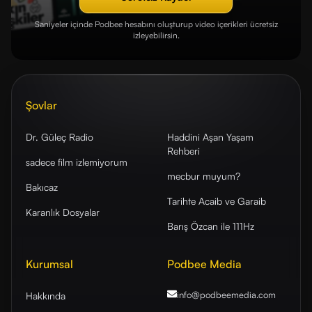
Saniyeler içinde Podbee hesabını oluşturup video içerikleri ücretsiz
izleyebilirsin.
Şovlar
Dr. Güleç Radio
Haddini Aşan Yaşam
Rehberi
sadece film izlemiyorum
mecbur muyum?
Bakıcaz
Tarihte Acaib ve Garaib
Karanlık Dosyalar
Barış Özcan ile 111Hz
Kurumsal
Podbee Media
info@podbeemedia
.com
Hakkında