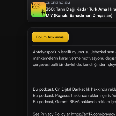
ÖNCEKİ BÖLÜM
350: Tanrı Dağı Kadar Türk Ama Hi
Mı? (Konuk: Bahadırhan Dinçaslan)
Bölüm Açıklaması
Antalyaspor'un İsrailli oyuncusu Jehezkel sını
mahkemelerin karar verme motivasyonu değişmiş
çerçevesi belli bir devlet de, kendiliğinden işl
Bu podcast, On Dijital Bankacılık hakkında rek
Bu podcast, Pegasus hakkında reklam içerir. Y
Bu podcast, Garanti BBVA hakkında reklam içer
See Privacy Policy at https://art19.com/privac