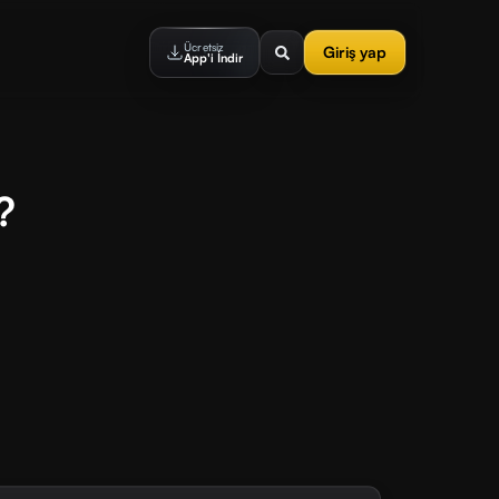
Ücretsiz
Giriş yap
App'i İndir
?