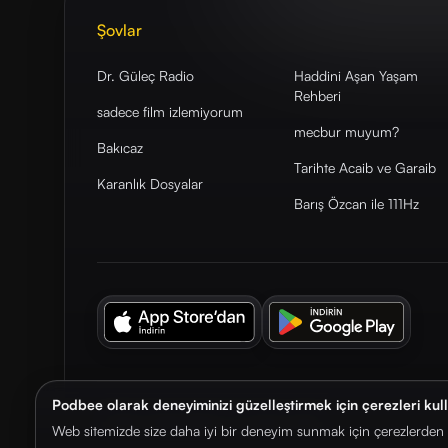
Şovlar
Dr. Güleç Radio
Haddini Aşan Yaşam
Rehberi
sadece film izlemiyorum
mecbur muyum?
Bakıcaz
Tarihte Acaib ve Garaib
Karanlık Dosyalar
Barış Özcan ile 111Hz
Podbee olarak deneyiminizi güzelleştirmek için çerezleri kul
© 2026. Podbee Media. Tüm hakları saklıdır.
Web sitemizde size daha iyi bir deneyim sunmak için çerezlerden f