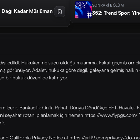
SONRAKİ BÖLÜM
ra Dağı Kadar Müslüman
352: Trend Spor: Yin
r dışı edildi. Hukuken ne suçu olduğu muamma. Fakat geçmiş örnekl
 görünüyor. Adalet, hukuka göre değil, galeyana gelmiş halkın öf
eyen bir hukuk düzeni de kalmıyor.
lam içerir. Bankacılık On'la Rahat. Dünya Döndükçe EFT-Havale- Fa
eni seyahat rotanı planlamak için hemen https://www.flypgs.com/ ’
ir.
y and California Privacy Notice at https://art19.com/privacy#do-no