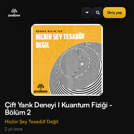
se menu
Giriş yap
Çift Yarık Deneyi I Kuantum Fiziği -
Bölüm 2
Hiçbir Şey Tesadüf Değil
2 yıl önce