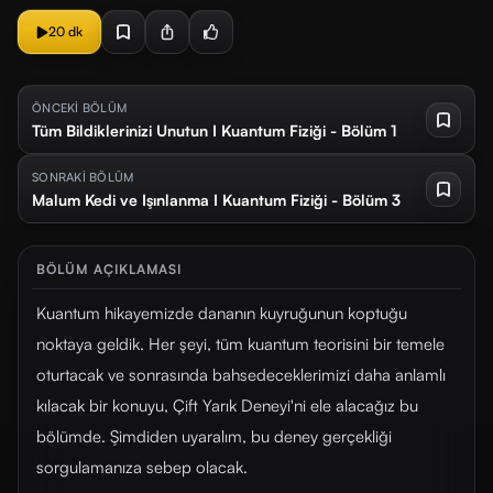
20 dk
ÖNCEKİ BÖLÜM
Tüm Bildiklerinizi Unutun I Kuantum Fiziği - Bölüm 1
SONRAKİ BÖLÜM
Malum Kedi ve Işınlanma I Kuantum Fiziği - Bölüm 3
BÖLÜM AÇIKLAMASI
Kuantum hikayemizde dananın kuyruğunun koptuğu
noktaya geldik. Her şeyi, tüm kuantum teorisini bir temele
oturtacak ve sonrasında bahsedeceklerimizi daha anlamlı
kılacak bir konuyu, Çift Yarık Deneyi'ni ele alacağız bu
bölümde. Şimdiden uyaralım, bu deney gerçekliği
sorgulamanıza sebep olacak.