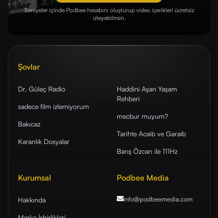
Saniyeler içinde Podbee hesabını oluşturup video içerikleri ücretsiz
izleyebilirsin.
Şovlar
Dr. Güleç Radio
Haddini Aşan Yaşam
Rehberi
sadece film izlemiyorum
mecbur muyum?
Bakıcaz
Tarihte Acaib ve Garaib
Karanlık Dosyalar
Barış Özcan ile 111Hz
Kurumsal
Podbee Media
info@podbeemedia
.com
Hakkında
Marka İşbirlikleri