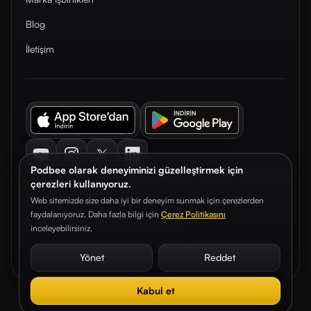
Blog
İletişim
Youtube
Instagram
Twitter
LinkedIn
Podbee olarak deneyiminizi güzelleştirmek için
çerezleri kullanıyoruz.
Web sitemizde size daha iyi bir deneyim sunmak için çerezlerden
faydalanıyoruz. Daha fazla bilgi için
Çerez Politikasını
© 2026. Podbee Media. Tüm hakları saklıdır.
inceleyebilirsiniz.
Çerez Tercihleri
Aydınlatma Metni
Gizlilik Sözleşmesi
Yönet
Reddet
Kabul et