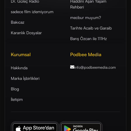
Dr. Güleç Radio
Haddini Aşan Yaşam
Rehberi
sadece film izlemiyorum
mecbur muyum?
Bakıcaz
Tarihte Acaib ve Garaib
Karanlık Dosyalar
Barış Özcan ile 111Hz
Kurumsal
Podbee Media
info@podbeemedia
.com
Hakkında
Marka İşbirlikleri
Blog
İletişim