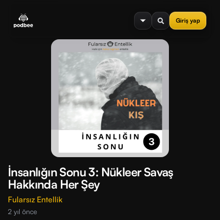
se menu
Giriş yap
İnsanlığın Sonu 3: Nükleer Savaş
Hakkında Her Şey
Fularsız Entellik
2 yıl önce