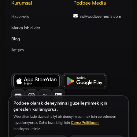
Kurumsal
Podbee Media
info@podbeemedia
.com
Hakkında
Marka İşbirlikleri
Blog
İletişim
Youtube
Instagram
Twitter
LinkedIn
Podbee olarak deneyiminizi güzelleştirmek için
çerezleri kullanıyoruz.
Web sitemizde size daha iyi bir deneyim sunmak için çerezlerden
faydalanıyoruz. Daha fazla bilgi için
Çerez Politikasını
© 2026. Podbee Media. Tüm hakları saklıdır.
inceleyebilirsiniz.