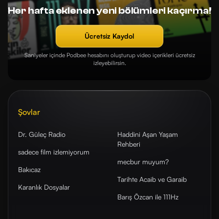
Her hafta eklenen yeni bölümleri kaçırma!
Ücretsiz Kaydol
Saniyeler içinde Podbee hesabını oluşturup video içerikleri ücretsiz
izleyebilirsin.
Şovlar
Dr. Güleç Radio
Haddini Aşan Yaşam
Rehberi
sadece film izlemiyorum
mecbur muyum?
Bakıcaz
Tarihte Acaib ve Garaib
Karanlık Dosyalar
Barış Özcan ile 111Hz