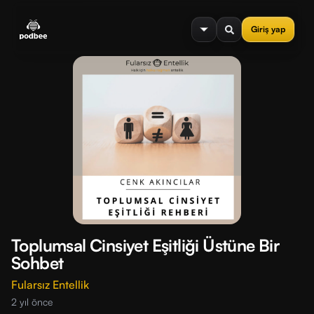
se menu
Giriş yap
Toplumsal Cinsiyet Eşitliği Üstüne Bir
Sohbet
Fularsız Entellik
2 yıl önce