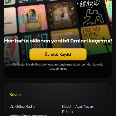
Her hafta eklenen yeni bölümleri kaçırma!
Ücretsiz Kaydol
Saniyeler içinde Podbee hesabını oluşturup video içerikleri ücretsiz
izleyebilirsin.
Şovlar
Dr. Güleç Radio
Haddini Aşan Yaşam
Rehberi
sadece film izlemiyorum