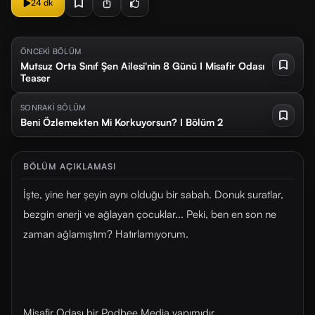
24 dk
ÖNCEKİ BÖLÜM
Mutsuz Orta Sınıf Şen Ailesi'nin 8 Günü I Misafir Odası
Teaser
SONRAKİ BÖLÜM
Beni Özlemekten Mi Korkuyorsun? I Bölüm 2
BÖLÜM AÇIKLAMASI
İşte, yine her şeyin aynı olduğu bir sabah. Donuk suratlar,
bezgin enerji ve ağlayan çocuklar... Peki, ben en son ne
zaman ağlamıştım? Hatırlamıyorum.
Misafir Odası bir Podbee Media yapımıdır.