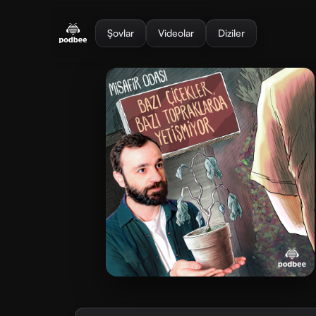
se menu
Şovlar
Videolar
Diziler