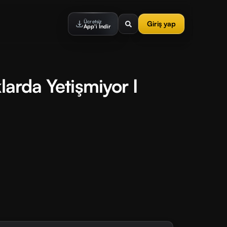
Ücretsiz
Giriş yap
App'i İndir
larda Yetişmiyor I