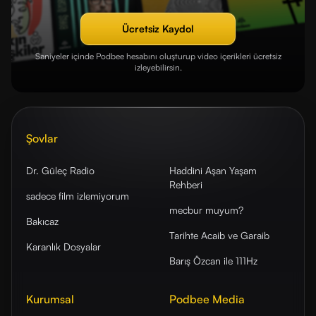
Ücretsiz Kaydol
Saniyeler içinde Podbee hesabını oluşturup video içerikleri ücretsiz
izleyebilirsin.
Şovlar
Dr. Güleç Radio
Haddini Aşan Yaşam
Rehberi
sadece film izlemiyorum
mecbur muyum?
Bakıcaz
Tarihte Acaib ve Garaib
Karanlık Dosyalar
Barış Özcan ile 111Hz
Kurumsal
Podbee Media