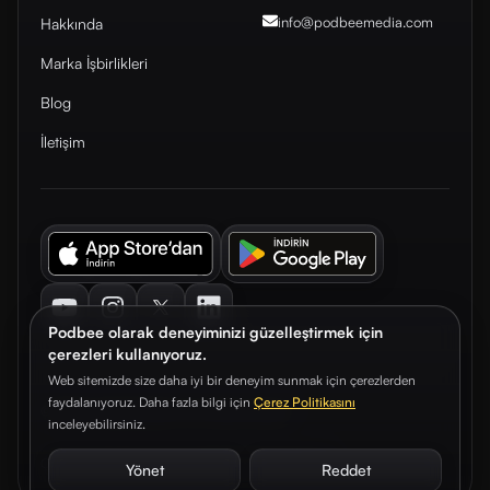
info@podbeemedia
.com
Hakkında
Marka İşbirlikleri
Blog
İletişim
Youtube
Instagram
Twitter
LinkedIn
Podbee olarak deneyiminizi güzelleştirmek için
çerezleri kullanıyoruz.
Web sitemizde size daha iyi bir deneyim sunmak için çerezlerden
faydalanıyoruz. Daha fazla bilgi için
Çerez Politikasını
© 2026. Podbee Media. Tüm hakları saklıdır.
inceleyebilirsiniz.
Çerez Tercihleri
Aydınlatma Metni
Gizlilik Sözleşmesi
Yönet
Reddet