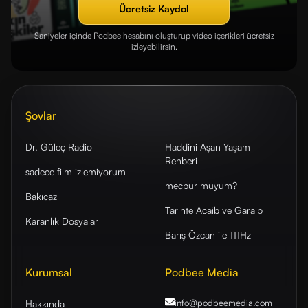
Ücretsiz Kaydol
Saniyeler içinde Podbee hesabını oluşturup video içerikleri ücretsiz
izleyebilirsin.
Şovlar
Dr. Güleç Radio
Haddini Aşan Yaşam
Rehberi
sadece film izlemiyorum
mecbur muyum?
Bakıcaz
Tarihte Acaib ve Garaib
Karanlık Dosyalar
Barış Özcan ile 111Hz
Kurumsal
Podbee Media
info@podbeemedia
.com
Hakkında