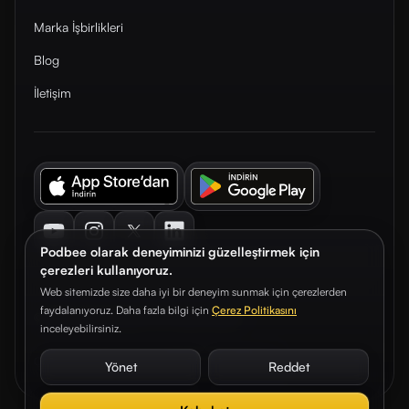
Marka İşbirlikleri
Blog
İletişim
Youtube
Instagram
Twitter
LinkedIn
Podbee olarak deneyiminizi güzelleştirmek için
çerezleri kullanıyoruz.
Web sitemizde size daha iyi bir deneyim sunmak için çerezlerden
faydalanıyoruz. Daha fazla bilgi için
Çerez Politikasını
© 2026. Podbee Media. Tüm hakları saklıdır.
inceleyebilirsiniz.
Çerez Tercihleri
Aydınlatma Metni
Gizlilik Sözleşmesi
Yönet
Reddet