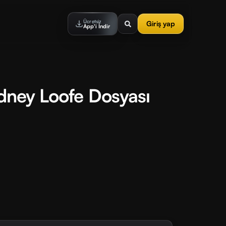
Ücretsiz
Giriş yap
App'i İndir
ydney Loofe Dosyası