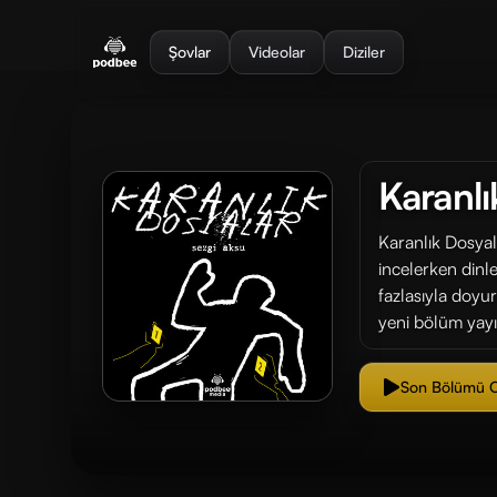
se menu
Şovlar
Videolar
Diziler
Karanlı
Karanlık Dosyal
incelerken dinle
fazlasıyla doyu
yeni bölüm yay
Son Bölümü 