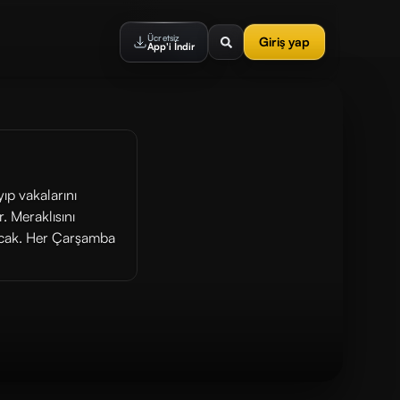
Ücretsiz
Giriş yap
App'i İndir
ıp vakalarını
r. Meraklısını
tacak. Her Çarşamba