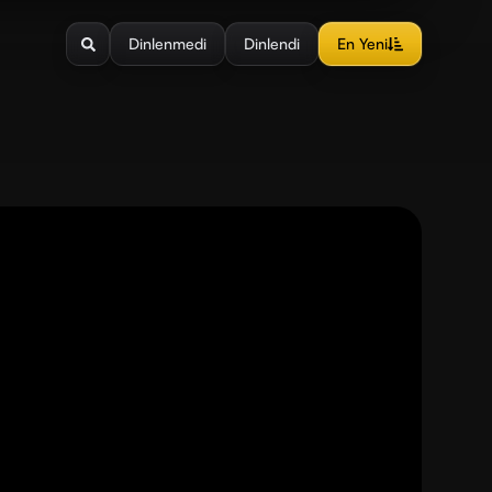
Dinlenmedi
Dinlendi
En Yeni