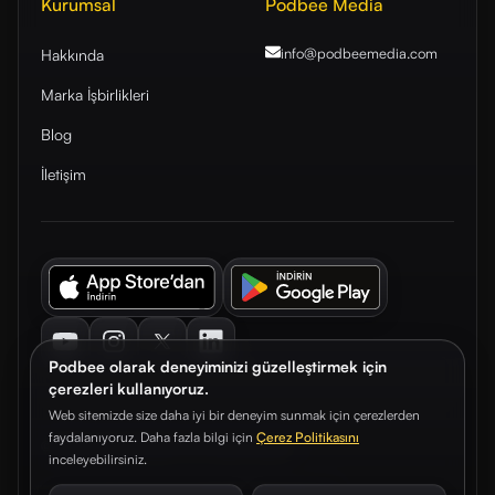
Kurumsal
Podbee Media
info@podbeemedia
.com
Hakkında
Marka İşbirlikleri
Blog
İletişim
Youtube
Instagram
Twitter
LinkedIn
Podbee olarak deneyiminizi güzelleştirmek için
çerezleri kullanıyoruz.
Web sitemizde size daha iyi bir deneyim sunmak için çerezlerden
faydalanıyoruz. Daha fazla bilgi için
Çerez Politikasını
© 2026. Podbee Media. Tüm hakları saklıdır.
inceleyebilirsiniz.