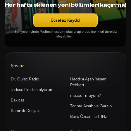
Her hafta eklenen yeni bölümleri kaçırma!
Ücretsiz Kaydol
Saniyeler içinde Podbee hesabını oluşturup video içerikleri ücretsiz
izleyebilirsin.
Şovlar
Dr. Güleç Radio
Haddini Aşan Yaşam
Rehberi
sadece film izlemiyorum
mecbur muyum?
Bakıcaz
Tarihte Acaib ve Garaib
Karanlık Dosyalar
Barış Özcan ile 111Hz