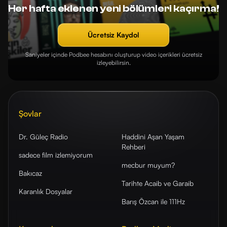
Her hafta eklenen yeni bölümleri kaçırma!
Ücretsiz Kaydol
Saniyeler içinde Podbee hesabını oluşturup video içerikleri ücretsiz
izleyebilirsin.
Şovlar
Dr. Güleç Radio
Haddini Aşan Yaşam
Rehberi
sadece film izlemiyorum
mecbur muyum?
Bakıcaz
Tarihte Acaib ve Garaib
Karanlık Dosyalar
Barış Özcan ile 111Hz