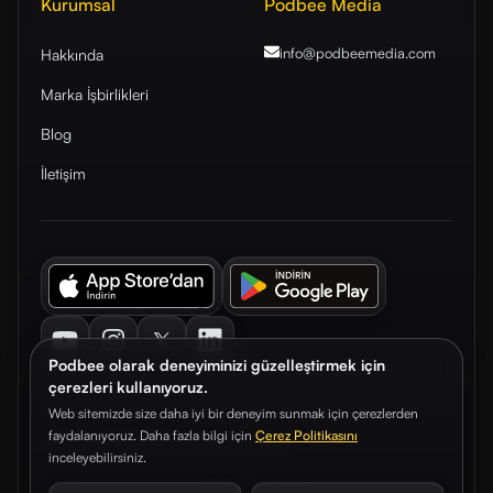
Kurumsal
Podbee Media
info@podbeemedia
.com
Hakkında
Marka İşbirlikleri
Blog
İletişim
Youtube
Instagram
Twitter
LinkedIn
Podbee olarak deneyiminizi güzelleştirmek için
çerezleri kullanıyoruz.
Web sitemizde size daha iyi bir deneyim sunmak için çerezlerden
faydalanıyoruz. Daha fazla bilgi için
Çerez Politikasını
© 2026. Podbee Media. Tüm hakları saklıdır.
inceleyebilirsiniz.