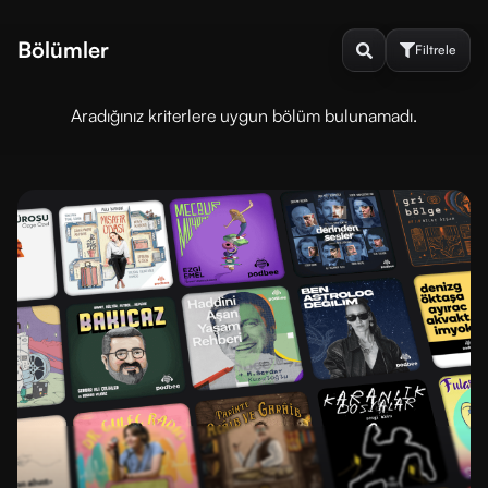
Bölümler
Filtrele
Aradığınız kriterlere uygun bölüm bulunamadı.
Sırala
ve
Filtrele
DINLENME
DURUMU
Dinlenmedi
Dinlendi
SIRALAMA
En
En
yeni
eski