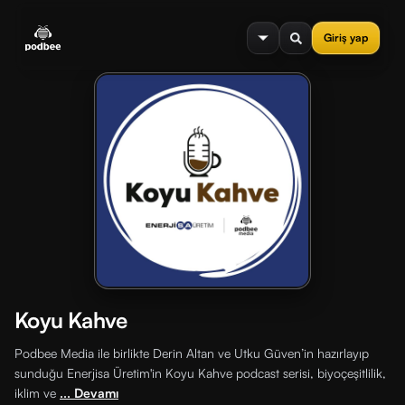
se menu
Giriş yap
Koyu Kahve
Podbee Media ile birlikte Derin Altan ve Utku Güven’in hazırlayıp
sunduğu Enerjisa Üretim'in Koyu Kahve podcast serisi, biyoçeşitlilik,
iklim ve
... Devamı