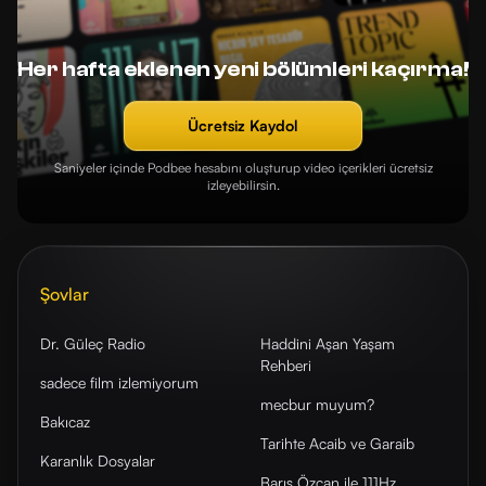
Her hafta eklenen yeni bölümleri kaçırma!
Ücretsiz Kaydol
Saniyeler içinde Podbee hesabını oluşturup video içerikleri ücretsiz
izleyebilirsin.
Şovlar
Dr. Güleç Radio
Haddini Aşan Yaşam
Rehberi
sadece film izlemiyorum
mecbur muyum?
Bakıcaz
Tarihte Acaib ve Garaib
Karanlık Dosyalar
Barış Özcan ile 111Hz