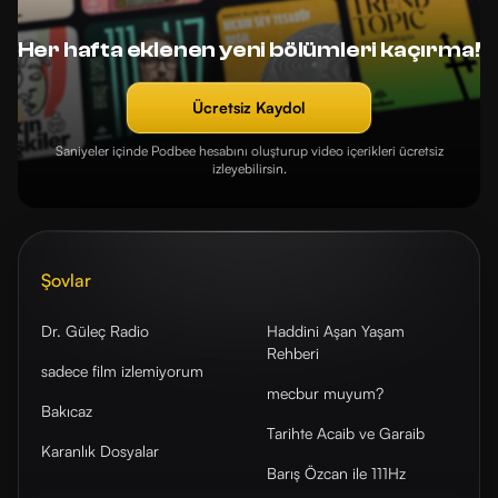
Her hafta eklenen yeni bölümleri kaçırma!
Ücretsiz Kaydol
Saniyeler içinde Podbee hesabını oluşturup video içerikleri ücretsiz
izleyebilirsin.
Şovlar
Dr. Güleç Radio
Haddini Aşan Yaşam
Rehberi
sadece film izlemiyorum
mecbur muyum?
Bakıcaz
Tarihte Acaib ve Garaib
Karanlık Dosyalar
Barış Özcan ile 111Hz