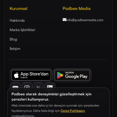
Kurumsal
Podbee Media
info@podbeemedia
.com
Hakkında
Marka İşbirlikleri
Blog
İletişim
Youtube
Instagram
Twitter
LinkedIn
Podbee olarak deneyiminizi güzelleştirmek için
çerezleri kullanıyoruz.
Web sitemizde size daha iyi bir deneyim sunmak için çerezlerden
faydalanıyoruz. Daha fazla bilgi için
Çerez Politikasını
© 2026. Podbee Media. Tüm hakları saklıdır.
inceleyebilirsiniz.