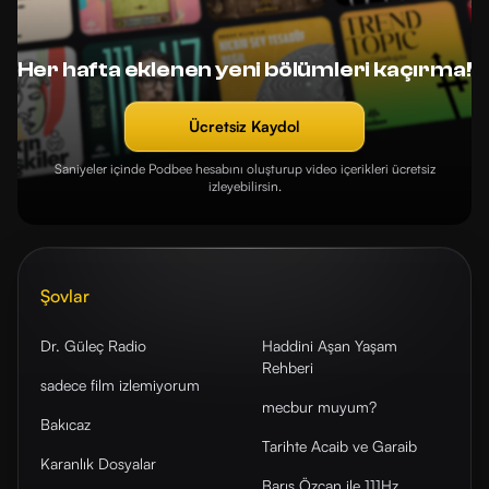
Her hafta eklenen yeni bölümleri kaçırma!
Ücretsiz Kaydol
Saniyeler içinde Podbee hesabını oluşturup video içerikleri ücretsiz
izleyebilirsin.
Şovlar
Dr. Güleç Radio
Haddini Aşan Yaşam
Rehberi
sadece film izlemiyorum
mecbur muyum?
Bakıcaz
Tarihte Acaib ve Garaib
Karanlık Dosyalar
Barış Özcan ile 111Hz