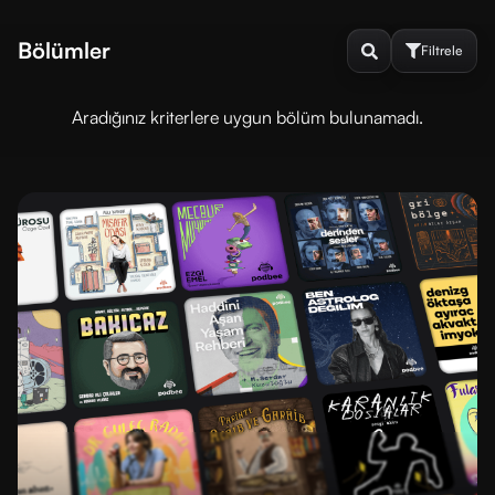
Bölümler
Filtrele
Aradığınız kriterlere uygun bölüm bulunamadı.
Sırala
ve
Filtrele
DINLENME
DURUMU
Dinlenmedi
Dinlendi
SIRALAMA
En
En
yeni
eski