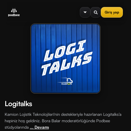
se menu
Giriş yap
Logitalks
Kamion Lojistik Teknolojileri'nin destekleriyle hazırlanan Logitalks’a
hepiniz hoş geldiniz. Bora Balar moderatörlüğünde Podbee
stüdyolarında
... Devamı