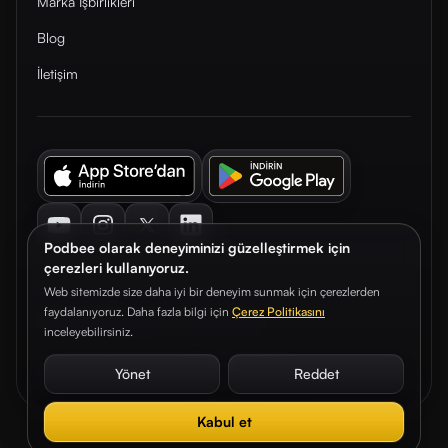
Marka İşbirlikleri
Blog
İletişim
Youtube
Instagram
Twitter
LinkedIn
Podbee olarak deneyiminizi güzelleştirmek için
çerezleri kullanıyoruz.
Web sitemizde size daha iyi bir deneyim sunmak için çerezlerden
faydalanıyoruz. Daha fazla bilgi için
Çerez Politikasını
© 2026. Podbee Media. Tüm hakları saklıdır.
inceleyebilirsiniz.
Çerez Tercihleri
Aydınlatma Metni
Gizlilik Sözleşmesi
Yönet
Reddet
Kabul et