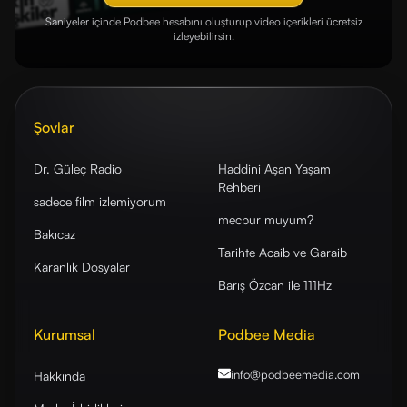
Saniyeler içinde Podbee hesabını oluşturup video içerikleri ücretsiz
izleyebilirsin.
Şovlar
Dr. Güleç Radio
Haddini Aşan Yaşam
Rehberi
sadece film izlemiyorum
mecbur muyum?
Bakıcaz
Tarihte Acaib ve Garaib
Karanlık Dosyalar
Barış Özcan ile 111Hz
Kurumsal
Podbee Media
info@podbeemedia
.com
Hakkında