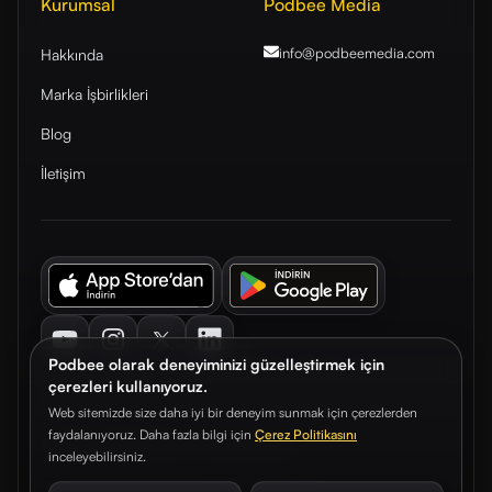
Kurumsal
Podbee Media
info@podbeemedia
.com
Hakkında
Marka İşbirlikleri
Blog
İletişim
Youtube
Instagram
Twitter
LinkedIn
Podbee olarak deneyiminizi güzelleştirmek için
çerezleri kullanıyoruz.
Web sitemizde size daha iyi bir deneyim sunmak için çerezlerden
faydalanıyoruz. Daha fazla bilgi için
Çerez Politikasını
© 2026. Podbee Media. Tüm hakları saklıdır.
inceleyebilirsiniz.