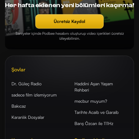
Her hafta eklenen yeni bölümleri kaçırma!
Ücretsiz Kaydol
Saniyeler içinde Podbee hesabını oluşturup video içerikleri ücretsiz
izleyebilirsin.
Şovlar
Dr. Güleç Radio
Haddini Aşan Yaşam
Rehberi
sadece film izlemiyorum
mecbur muyum?
Bakıcaz
Tarihte Acaib ve Garaib
Karanlık Dosyalar
Barış Özcan ile 111Hz