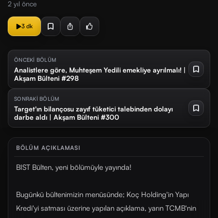
2 yıl önce
3 dk
ÖNCEKİ BÖLÜM
Analistlere göre, Muhteşem Yedili emekliye ayrılmalı! |
Akşam Bülteni #298
SONRAKİ BÖLÜM
Target'ın bilançosu zayıf tüketici talebinden dolayı
darbe aldı | Akşam Bülteni #300
BÖLÜM AÇIKLAMASI
BIST Bülten, yeni bölümüyle yayında!
Bugünkü bültenimizin menüsünde; Koç Holding'in Yapı
Kredi'yi satması üzerine yapılan açıklama, yarın TCMB'nin